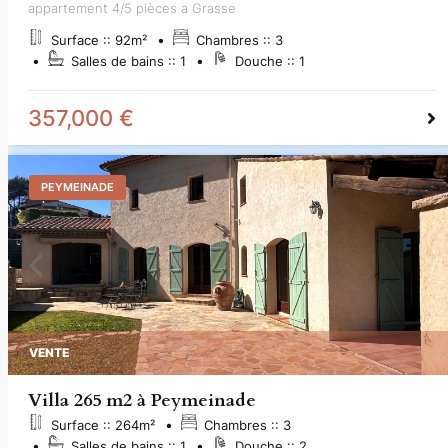
appartement 4/5 pièces a Grasse
Surface ::
92
m²
Chambres ::
3
Salles de bains ::
1
Douche ::
1
357,000 €
PEYMEINADE
VENTE
Villa 265 m2 à Peymeinade
Surface ::
264
m²
Chambres ::
3
Salles de bains ::
1
Douche ::
2