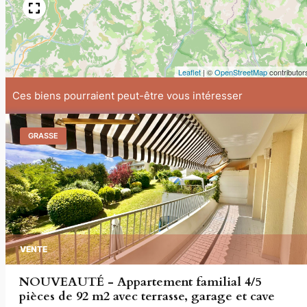
Leaflet
|
©
OpenStreetMap
contributor
Ces biens pourraient peut-être vous intéresser
GRASSE
VENTE
NOUVEAUTÉ - Appartement familial 4/5
pièces de 92 m2 avec terrasse, garage et cave