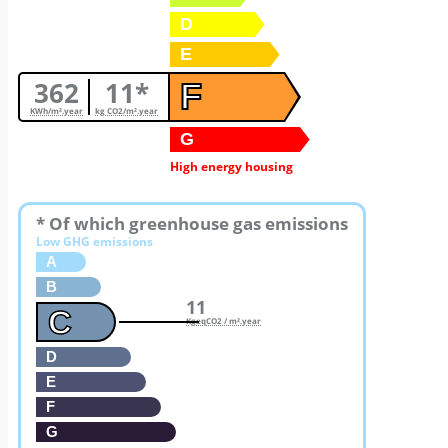
D
E
362
11*
F
KWh/m².year
kg CO2/m².year
G
High energy housing
* Of which greenhouse gas emissions
Low GHG emissions
A
B
11
C
KgeqCO2 / m².year
D
E
F
G