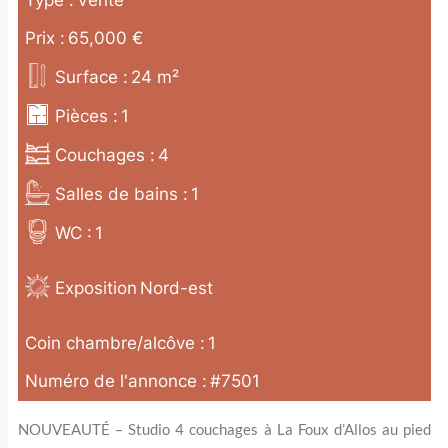
Type :
Vente
Prix :
65,000
€
Surface :
24
m²
Pièces :
1
Couchages :
4
Salles de bains :
1
WC :
1
Exposition
Nord-est
Coin chambre/alcôve :
1
Numéro de l'annonce :
#7501
NOUVEAUTÉ – Studio 4 couchages à La Foux d’Allos au pied