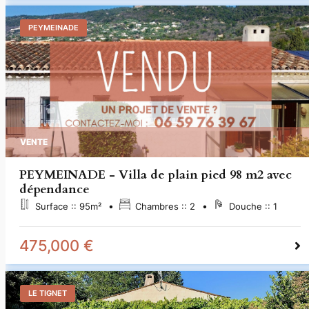
PEYMEINADE
VENTE
PEYMEINADE - Villa de plain pied 98 m2 avec
dépendance
Surface ::
95
m²
Chambres ::
2
Douche ::
1
475,000 €
LE TIGNET