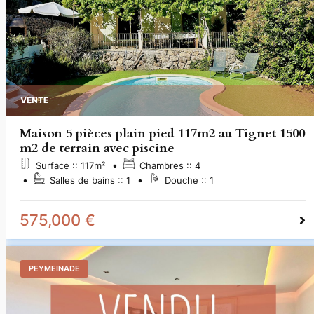
VENTE
Maison 5 pièces plain pied 117m2 au Tignet 1500
m2 de terrain avec piscine
Surface ::
117
m²
Chambres ::
4
Salles de bains ::
1
Douche ::
1
575,000 €
PEYMEINADE